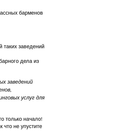
лассных барменов
й таких заведений
барного дела из
ых заведений
енов,
инговых услуг для
о только начало!
к что не упустите