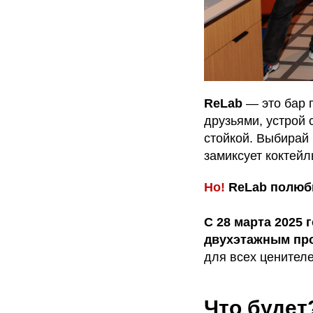
ReLab
— это бар п
друзьями, устрой 
стойкой. Выбирай
замиксует коктейл
Но!
ReLab полюби
С 28 марта
2025 
двухэтажным про
для всех ценителе
Что будет