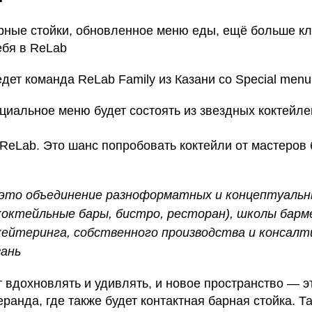
арные стойки, обновленное меню еды, ещё больше к
тебя в ReLab
дет команда ReLab Family из Казани со Special menu
циальное меню будет состоять из звездных коктейле
 ReLab. Это шанс попробовать коктейли от мастеров 
– это объединение разноформатных и концептуальн
коктейльные бары, бистро, ресторан), школы барм
кейтеринга, собственного производства и консалт
зань
вдохновлять и удивлять, и новое пространство — эт
еранда, где также будет контактная барная стойка. Та