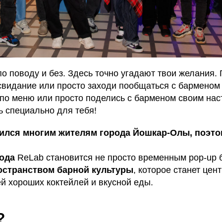
о поводу и без. Здесь точно угадают твои желания.
свидание или просто заходи пообщаться с барменом
 по меню или просто поделись с барменом своим нас
ь специально для тебя!
лся многим жителям города Йошкар-Олы, поэтом
года
ReLab становится не просто временным pop-up 
странством барной культуры
, которое станет це
й хороших коктейлей и вкусной еды.
?