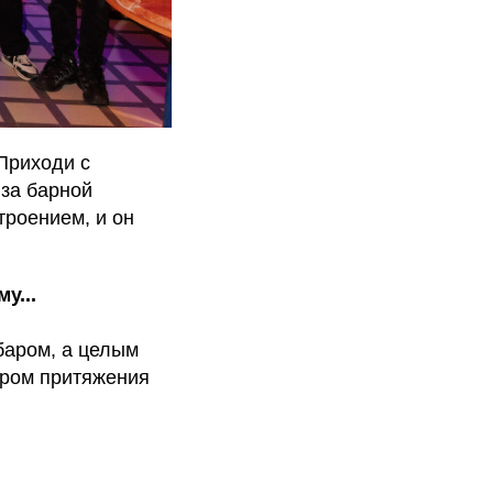
 Приходи с
 за барной
троением, и он
у...
баром, а целым
нтром притяжения