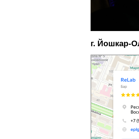
г. Йошкар-О
ReLab
Бар в Йошкар‑Оле