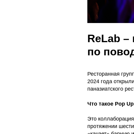
ReLab –
по повод
Ресторанная груп
2024 года открыл
паназиатского рес
Что такое Pop Up
Это коллаборация
протяжении шести 
«качает» барную 