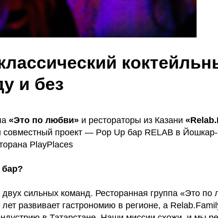
 классический коктейльн
у и без
па
«Это по любви»
и рестораторы из Казани
«Relab.
и совместный проект — Pop Up бар RELAB в Йошкар-
торана PlayPlaces
 бар?
 двух сильных команд. Ресторанная группа «Это по 
лет развивает гастрономию в регионе, а Relab.Famil
индустрию в Татарстане. Наши миссии схожи, и мы р