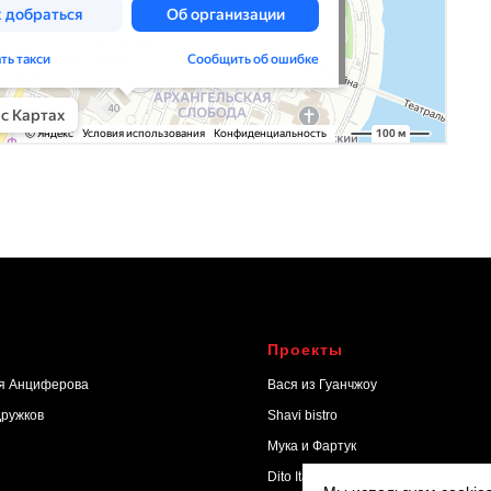
Проекты
я Анциферова
Вася из Гуанчжоу
Дружков
Shavi bistro
Мука и Фартук
Dito Italiano